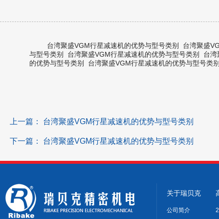
台湾聚盛VGM行星减速机的优势与型号类别 台湾聚盛V
与型号类别 台湾聚盛VGM行星减速机的优势与型号类别 台湾
的优势与型号类别 台湾聚盛VGM行星减速机的优势与型号类
上一篇：
台湾聚盛VGM行星减速机的优势与型号类别
下一篇：
台湾聚盛VGM行星减速机的优势与型号类别
关于瑞贝克
公司简介