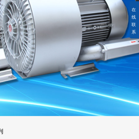
在
线
联
系
列